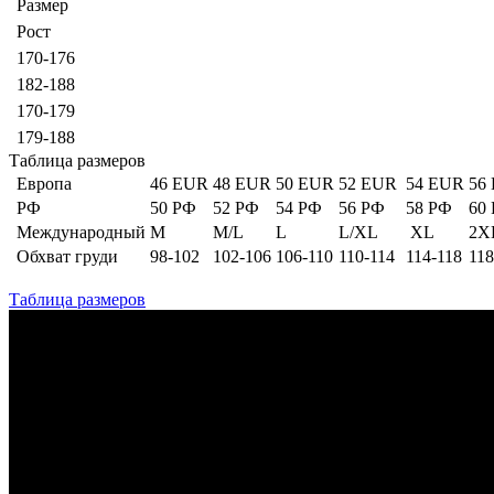
Размер
Рост
170-176
182-188
170-179
179-188
Таблица размеров
Европа
46 EUR
48 EUR
50 EUR
52 EUR
54 EUR
56
РФ
50 РФ
52 РФ
54 РФ
56 РФ
58 РФ
60
Международный
M
M/L
L
L/XL
XL
2X
Обхват груди
98-102
102-106
106-110
110-114
114-118
118
Таблица размеров