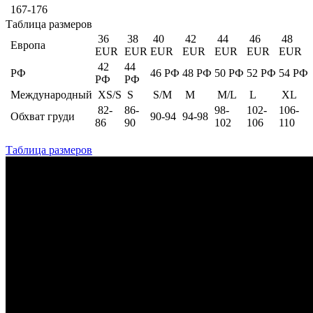
167-176
Таблица размеров
36
38
40
42
44
46
48
Европа
EUR
EUR
EUR
EUR
EUR
EUR
EUR
42
44
РФ
46 РФ
48 РФ
50 РФ
52 РФ
54 РФ
РФ
РФ
Международный
XS/S
S
S/M
M
M/L
L
XL
82-
86-
98-
102-
106-
Обхват груди
90-94
94-98
86
90
102
106
110
Таблица размеров