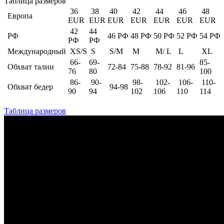
Таблица размеров
36
38
40
42
44
46
48
Европа
EUR
EUR
EUR
EUR
EUR
EUR
EUR
42
44
РФ
46 РФ
48 РФ
50 РФ
52 РФ
54 РФ
РФ
РФ
Международный
XS/S
S
S/M
M
M/ L
L
XL
66-
69-
85-
Обхват талии
72-84
75-88
78-92
81-96
76
80
100
86-
90-
98-
102-
106-
110-
Обхват бедер
94-98
90
94
102
106
110
114
Таблица размеров