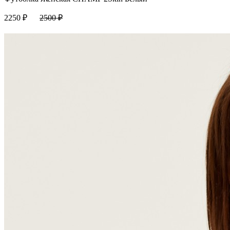
2250
₽
2500
₽