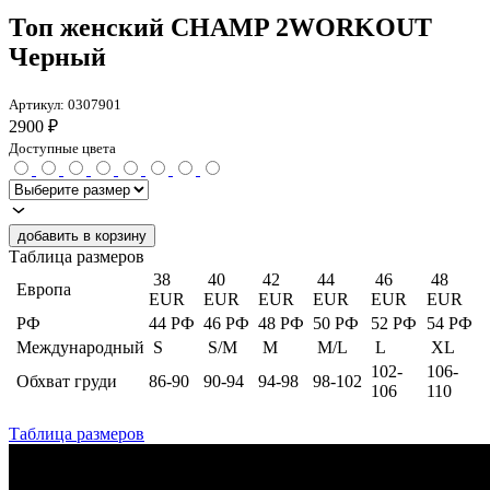
Топ женский CHAMP 2WORKOUT
Черный
Артикул:
0307901
2900
₽
Доступные цвета
добавить в корзину
Таблица размеров
38
40
42
44
46
48
Европа
EUR
EUR
EUR
EUR
EUR
EUR
РФ
44 РФ
46 РФ
48 РФ
50 РФ
52 РФ
54 РФ
Международный
S
S/M
M
M/L
L
XL
102-
106-
Обхват груди
86-90
90-94
94-98
98-102
106
110
Таблица размеров