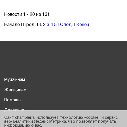
Новости 1 - 20 из 131
Начало | Пред. |
2
3
4
5
|
След.
|
Конец
1
Мужчинам
Женщинам
Помощь
Доставка
Сайт champler.ru использует технологию «cookie» и сервис
Подборки
веб-аналитики Яндекс.Метрика, что позволяет получать
информацию о вас.